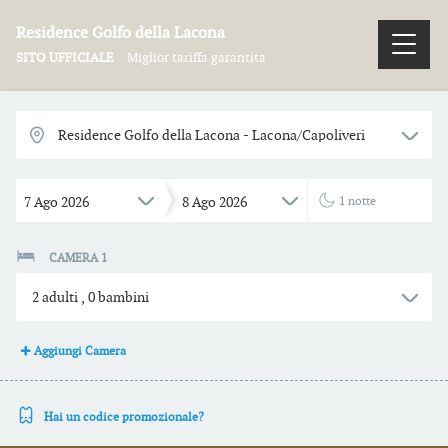
Residence Golfo della Lacona
SITO UFFICIALE
Miglior tariffa garantita
7
Ago
2026
8
Ago
2026
1
notte
CAMERA 1
2
adulti
,
0
bambini
Aggiungi Camera
Hai un codice promozionale?